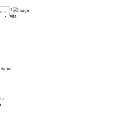
Alta
 Bares
to
a