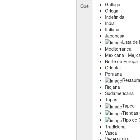
Gallega
Qué
Griega
Indefinida
India
Italiana
Japonesa
Lista de
Mediterranea
Mexicana - Mejic
Norte de Europa
Oriental
Peruana
Restaura
Riojana
Sudamericana
Tapas
Tapeo
Tiendas
Tipo de 
Tradicional
Vasca
Vegetariana