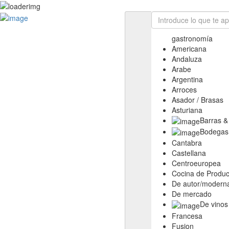
Las aficiones de Fernando
YouTube
gastronomía
Ayuda
Americana
Bienvenido a la web 0, 0, 100
Andaluza
Como valoramos
Arabe
Rango de precios
Argentina
Las distinciones
Arroces
Filtros avanzados
Asador / Brasas
Quién soy …
Asturiana
Contacto
Barras &
L.P.D. Para todos
Bodegas
Cantabra
Castellana
Centroeuropea
Cocina de Produc
De autor/modern
De mercado
De vinos
Francesa
Fusion