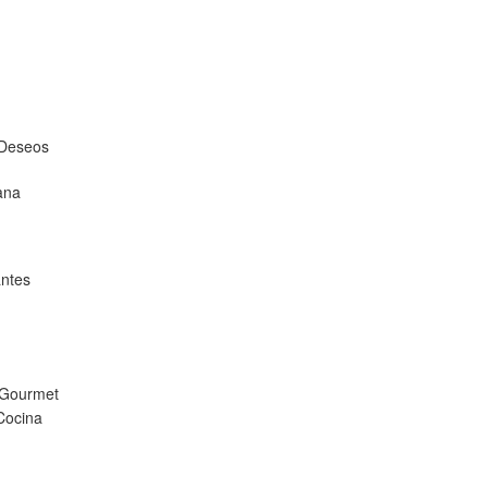
 Deseos
ana
ntes
 Gourmet
Cocina