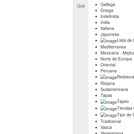
Gallega
Qué
Griega
Indefinida
India
Italiana
Japonesa
Lista de
Mediterranea
Mexicana - Mejic
Norte de Europa
Oriental
Peruana
Restaura
Riojana
Sudamericana
Tapas
Tapeo
Tiendas
Tipo de 
Tradicional
Vasca
Vegetariana