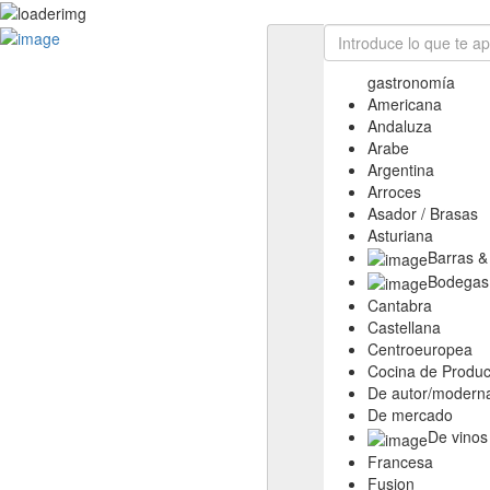
Las aficiones de Fernando
YouTube
gastronomía
Ayuda
Americana
Bienvenido a la web 0, 0, 100
Andaluza
Como valoramos
Arabe
Rango de precios
Argentina
Las distinciones
Arroces
Filtros avanzados
Asador / Brasas
Quién soy …
Asturiana
Contacto
Barras &
L.P.D. Para todos
Bodegas
Cantabra
Castellana
Centroeuropea
Cocina de Produc
De autor/modern
De mercado
De vinos
Francesa
Fusion