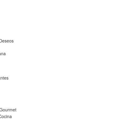
 Deseos
ana
ntes
 Gourmet
Cocina