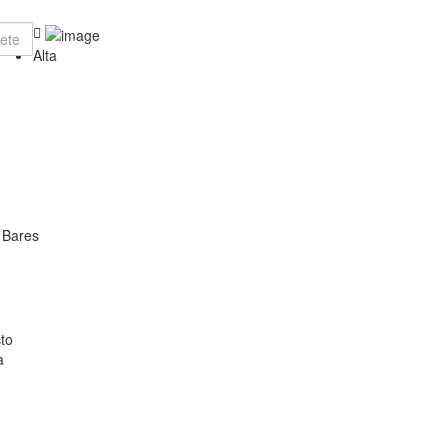
Alta
 Bares
to
a