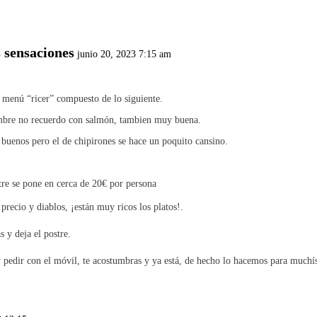
 sensaciones
junio 20, 2023 7:15 am
e menú “ricer” compuesto de lo siguiente.
ombre no recuerdo con salmón, tambien muy buena.
buenos pero el de chipirones se hace un poquito cansino.
tre se pone en cerca de 20€ por persona
recio y diablos, ¡están muy ricos los platos!.
 y deja el postre.
y pedir con el móvil, te acostumbras y ya está, de hecho lo hacemos para muchís