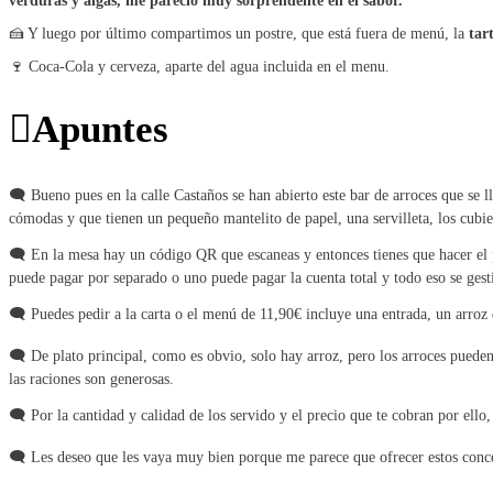
verduras y algas, me pareció muy sorprendente en el sabor.
🍰 Y luego por último compartimos un postre, que está fuera de menú, la
tar
🍷 Coca-Cola y cerveza, aparte del agua incluida en el menu.
Apuntes
🗨 Bueno pues en la calle Castaños se han abierto este bar de arroces que se l
cómodas y que tienen un pequeño mantelito de papel, una servilleta, los cubie
🗨 En la mesa hay un código QR que escaneas y entonces tienes que hacer el p
puede pagar por separado o uno puede pagar la cuenta total y todo eso se gest
🗨 Puedes pedir a la carta o el menú de 11,90€ incluye una entrada, un arroz 
🗨 De plato principal, como es obvio, solo hay arroz, pero los arroces pueden 
las raciones son generosas.
🗨 Por la cantidad y calidad de los servido y el precio que te cobran por ello,
🗨 Les deseo que les vaya muy bien porque me parece que ofrecer estos conce