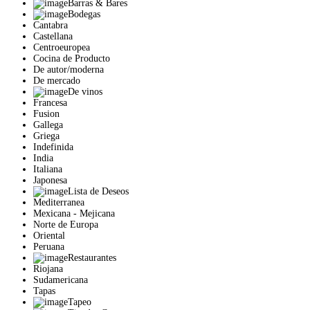
Barras & Bares
Bodegas
Cantabra
Castellana
Centroeuropea
Cocina de Producto
De autor/moderna
De mercado
De vinos
Francesa
Fusion
Gallega
Griega
Indefinida
India
Italiana
Japonesa
Lista de Deseos
Mediterranea
Mexicana - Mejicana
Norte de Europa
Oriental
Peruana
Restaurantes
Riojana
Sudamericana
Tapas
Tapeo