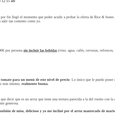
3 12:15 am
por fin llegó el momento que poder acudir a probar la oferta de Rice & bones 
 a salir tan contento como yo.
90€ por persona
sin incluir las bebidas
(vino, agua, cafés, cervezas, refrescos
 tomate para un menú de este nivel de precio
. Lo único que le puedo poner 
ho más intenso,
realmente buena.
.
ue decir que es un arroz que tiene una textura parecida a la del risotto con l
ente generosa.
ulsión de miso, delicioso y yo me incliné por el arroz mantecado de mari