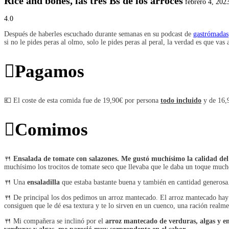
Rice and bones, las tres Bs de los arroces
febrero 4, 202
4.0
Después de haberles escuchado durante semanas en su podcast de
gastrómadas
si no le pides peras al olmo, solo le pides peras al peral, la verdad es que vas
Pagamos
💶 El coste de esta comida fue de 19,90€ por persona
todo incluido
y de 16,
Comimos
🍴
Ensalada de tomate con salazones.
Me gustó muchísimo la calidad del
muchísimo los trocitos de tomate seco que llevaba que le daba un toque muc
🍴 Una
ensaladilla
que estaba bastante buena y también en cantidad generosa
🍴 De principal los dos pedimos un arroz mantecado. El arroz mantecado hay q
consiguen que le dé esa textura y te lo sirven en un cuenco, una ración realm
🍴 Mi compañera se inclinó por el
arroz mantecado de verduras, algas y em